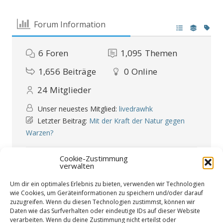
Forum Information
6
Foren
1,095
Themen
1,656
Beiträge
0
Online
24
Mitglieder
Unser neuestes Mitglied:
livedrawhk
Letzter Beitrag:
Mit der Kraft der Natur gegen
Warzen?
Forum Icons:
Cookie-Zustimmung
Das Forum enthält keine ungelesenen Beiträge
verwalten
Das Forum enthält ungelesene Beiträge
Um dir ein optimales Erlebnis zu bieten, verwenden wir Technologien
Themen-Icons:
Unbeantwortet
Beantwortet
Aktiv
Heiß
Oben angepinnt
Nicht genehmigt
wie Cookies, um Geräteinformationen zu speichern und/oder darauf
Gelöst
Privat
Geschlossen
zuzugreifen. Wenn du diesen Technologien zustimmst, können wir
Daten wie das Surfverhalten oder eindeutige IDs auf dieser Website
verarbeiten. Wenn du deine Zustimmung nicht erteilst oder