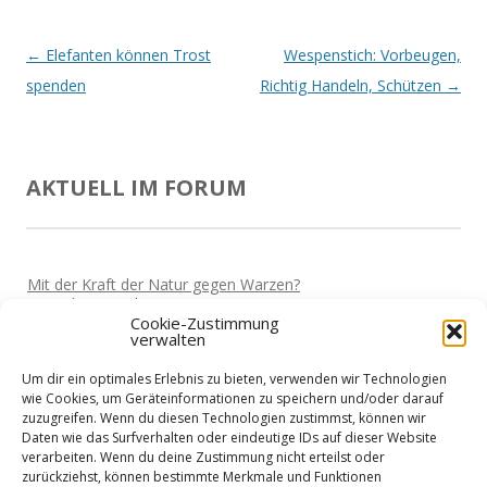
Beitrags-
←
Elefanten können Trost
Wespenstich: Vorbeugen,
Navigation
spenden
Richtig Handeln, Schützen
→
AKTUELL IM FORUM
Mit der Kraft der Natur gegen Warzen?
Von
Miki
Vor 5 Jahren
Cookie-Zustimmung
verwalten
Darf man wieder reisen?
Von
Miki
Vor 5 Jahren
Um dir ein optimales Erlebnis zu bieten, verwenden wir Technologien
Home-Office und die Stromkosten
wie Cookies, um Geräteinformationen zu speichern und/oder darauf
Von
Basti
Vor 5 Jahren
zuzugreifen. Wenn du diesen Technologien zustimmst, können wir
Daten wie das Surfverhalten oder eindeutige IDs auf dieser Website
Wie sieht es mit Urlaub aus?
verarbeiten. Wenn du deine Zustimmung nicht erteilst oder
Von
Basti
Vor 5 Jahren
zurückziehst, können bestimmte Merkmale und Funktionen