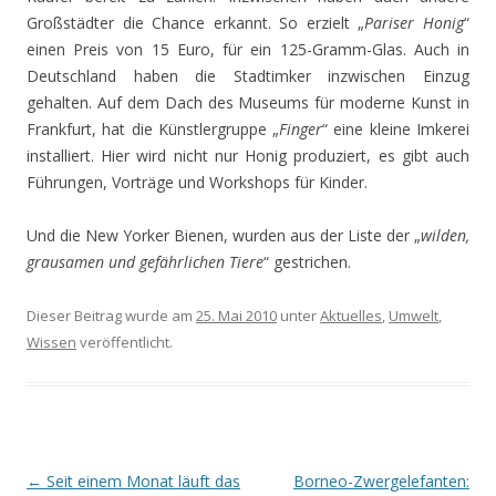
Großstädter die Chance erkannt. So erzielt „
Pariser Honig
“
einen Preis von 15 Euro, für ein 125-Gramm-Glas. Auch in
Deutschland haben die Stadtimker inzwischen Einzug
gehalten. Auf dem Dach des Museums für moderne Kunst in
Frankfurt, hat die Künstlergruppe „
Finger
“ eine kleine Imkerei
installiert. Hier wird nicht nur Honig produziert, es gibt auch
Führungen, Vorträge und Workshops für Kinder.
Und die New Yorker Bienen, wurden aus der Liste der „
wilden,
grausamen und gefährlichen Tiere
“ gestrichen.
Dieser Beitrag wurde am
25. Mai 2010
unter
Aktuelles
,
Umwelt
,
Wissen
veröffentlicht.
Beitrags-
←
Seit einem Monat läuft das
Borneo-Zwergelefanten: