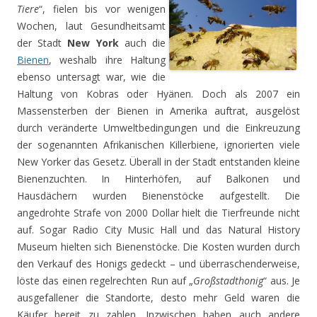
Tiere
“, fielen bis vor wenigen
Wochen, laut Gesundheitsamt
der Stadt
New York
auch die
Bienen
, weshalb ihre Haltung
ebenso untersagt war, wie die
Haltung von Kobras oder Hyänen. Doch als 2007 ein
Massensterben der Bienen in Amerika auftrat, ausgelöst
durch veränderte Umweltbedingungen und die Einkreuzung
der sogenannten Afrikanischen Killerbiene, ignorierten viele
New Yorker das Gesetz. Überall in der Stadt entstanden kleine
Bienenzuchten. In Hinterhöfen, auf Balkonen und
Hausdächern wurden Bienenstöcke aufgestellt. Die
angedrohte Strafe von 2000 Dollar hielt die Tierfreunde nicht
auf. Sogar Radio City Music Hall und das Natural History
Museum hielten sich Bienenstöcke. Die Kosten wurden durch
den Verkauf des Honigs gedeckt – und überraschenderweise,
löste das einen regelrechten Run auf „
Großstadthonig
“ aus. Je
ausgefallener die Standorte, desto mehr Geld waren die
Käufer bereit zu zahlen. Inzwischen haben auch andere