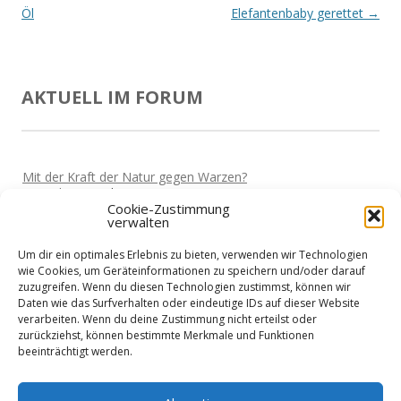
Navigation
Öl
Elefantenbaby gerettet
→
AKTUELL IM FORUM
Mit der Kraft der Natur gegen Warzen?
Von
Miki
Vor 5 Jahren
Cookie-Zustimmung
verwalten
Darf man wieder reisen?
Von
Miki
Vor 5 Jahren
Um dir ein optimales Erlebnis zu bieten, verwenden wir Technologien
Home-Office und die Stromkosten
wie Cookies, um Geräteinformationen zu speichern und/oder darauf
Von
Basti
Vor 5 Jahren
zuzugreifen. Wenn du diesen Technologien zustimmst, können wir
Daten wie das Surfverhalten oder eindeutige IDs auf dieser Website
Wie sieht es mit Urlaub aus?
verarbeiten. Wenn du deine Zustimmung nicht erteilst oder
Von
Basti
Vor 5 Jahren
zurückziehst, können bestimmte Merkmale und Funktionen
beeinträchtigt werden.
Niedrigenergiehaus - Finanzierung?
Von
Nik
Vor 5 Jahren