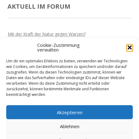
AKTUELL IM FORUM
Mit der Kraft der Natur gegen Warzen?
Von
Miki
Vor 5 Jahren
Cookie-Zustimmung
verwalten
Darf man wieder reisen?
Von
Miki
Vor 5 Jahren
Um dir ein optimales Erlebnis zu bieten, verwenden wir Technologien
Home-Office und die Stromkosten
wie Cookies, um Geräteinformationen zu speichern und/oder darauf
Von
Basti
Vor 5 Jahren
zuzugreifen. Wenn du diesen Technologien zustimmst, können wir
Daten wie das Surfverhalten oder eindeutige IDs auf dieser Website
Wie sieht es mit Urlaub aus?
verarbeiten. Wenn du deine Zustimmung nicht erteilst oder
Von
Basti
Vor 5 Jahren
zurückziehst, können bestimmte Merkmale und Funktionen
beeinträchtigt werden.
Niedrigenergiehaus - Finanzierung?
Von
Nik
Vor 5 Jahren
Akzeptieren
Ablehnen