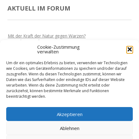
AKTUELL IM FORUM
Mit der Kraft der Natur gegen Warzen?
Von
Miki
Vor 5 Jahren
Cookie-Zustimmung
verwalten
Darf man wieder reisen?
Von
Miki
Vor 5 Jahren
Um dir ein optimales Erlebnis zu bieten, verwenden wir Technologien
Home-Office und die Stromkosten
wie Cookies, um Geräteinformationen zu speichern und/oder darauf
Von
Basti
Vor 5 Jahren
zuzugreifen. Wenn du diesen Technologien zustimmst, können wir
Daten wie das Surfverhalten oder eindeutige IDs auf dieser Website
Wie sieht es mit Urlaub aus?
verarbeiten. Wenn du deine Zustimmung nicht erteilst oder
Von
Basti
Vor 5 Jahren
zurückziehst, können bestimmte Merkmale und Funktionen
beeinträchtigt werden.
Niedrigenergiehaus - Finanzierung?
Von
Nik
Vor 5 Jahren
Akzeptieren
Ablehnen