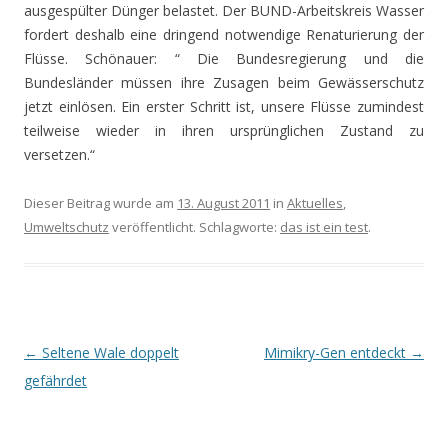
ausgespülter Dünger belastet. Der BUND-Arbeitskreis Wasser
fordert deshalb eine dringend notwendige Renaturierung der
Flüsse. Schönauer: “ Die Bundesregierung und die
Bundesländer müssen ihre Zusagen beim Gewässerschutz
jetzt einlösen. Ein erster Schritt ist, unsere Flüsse zumindest
teilweise wieder in ihren ursprünglichen Zustand zu
versetzen.“
Dieser Beitrag wurde am
13. August 2011
in
Aktuelles
,
Umweltschutz
veröffentlicht. Schlagworte:
das ist ein test
.
Beitrags-
←
Seltene Wale doppelt
Mimikry-Gen entdeckt
→
Navigation
gefährdet