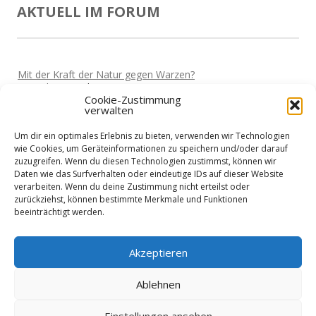
AKTUELL IM FORUM
Mit der Kraft der Natur gegen Warzen?
Von
Miki
Vor 5 Jahren
Cookie-Zustimmung
verwalten
Darf man wieder reisen?
Von
Miki
Vor 5 Jahren
Um dir ein optimales Erlebnis zu bieten, verwenden wir Technologien
Home-Office und die Stromkosten
wie Cookies, um Geräteinformationen zu speichern und/oder darauf
Von
Basti
Vor 5 Jahren
zuzugreifen. Wenn du diesen Technologien zustimmst, können wir
Daten wie das Surfverhalten oder eindeutige IDs auf dieser Website
Wie sieht es mit Urlaub aus?
verarbeiten. Wenn du deine Zustimmung nicht erteilst oder
Von
Basti
Vor 5 Jahren
zurückziehst, können bestimmte Merkmale und Funktionen
beeinträchtigt werden.
Niedrigenergiehaus - Finanzierung?
Von
Nik
Vor 5 Jahren
Akzeptieren
Ablehnen
Einstellungen ansehen