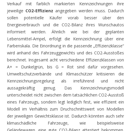
Verkauf mit farblich markierten Kennzeichnungen ihre
jeweilige
CO2-Effizienz
angegeben werden muss. Dadurch
sollen potentielle Käufer vorab besser über den
Energieverbrauch und die CO2-Bilanz ihres Wunschautos
informiert werden. Ähnlich wie bei der geplanten
Lebensmittel-Ampel, erfolgt die Kennzeichnung über eine
Farbenskala. Die Einordnung in die passende „Effizienzklasse“
wird anhand des Fahrzeuggewichts und des CO2-Ausstoßes
berechnet. Insgesamt acht verschiedene Effizienzklassen von
A+ = Dunkelgrün, bis G = Rot sind dafür vorgesehen.
Umweltschutzverbände und Klimaschützer kritisieren die
Kennzeichnungsregelung als irreführend und nicht
aussagekräftig genug. Das Kennzeichnungsmodell
unterscheidet nicht zwischen dem tatsächlichen CO2-Ausstoß
eines Fahrzeugs, sondern legt lediglich fest, wie effizient ein
Modell im Verhältnis zum Druchschnittswert von Modellen
der jeweiligen Gewichtsklasse ist. Dadurch könnten auch sehr
klimaschädliche Fahrzeuge, wie beispielsweise
Geländewagen, eine gute CO2-Bilanz attestiert bekommen.