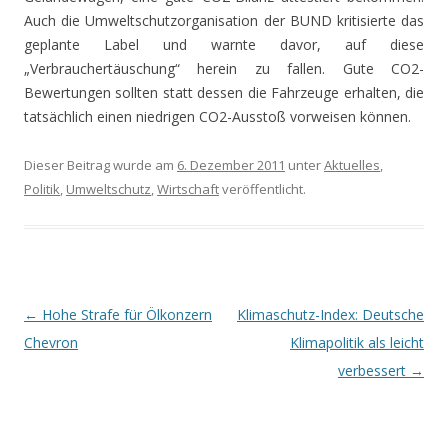
Auch die Umweltschutzorganisation der BUND kritisierte das
geplante Label und warnte davor, auf diese
„Verbrauchertäuschung“ herein zu fallen. Gute CO2-
Bewertungen sollten statt dessen die Fahrzeuge erhalten, die
tatsächlich einen niedrigen CO2-Ausstoß vorweisen können.
Dieser Beitrag wurde am
6. Dezember 2011
unter
Aktuelles
,
Politik
,
Umweltschutz
,
Wirtschaft
veröffentlicht.
Beitrags-
←
Hohe Strafe für Ölkonzern
Klimaschutz-Index: Deutsche
Navigation
Chevron
Klimapolitik als leicht
verbessert
→