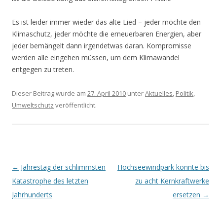
Es ist leider immer wieder das alte Lied – jeder möchte den
Klimaschutz, jeder möchte die erneuerbaren Energien, aber
jeder bemängelt dann irgendetwas daran. Kompromisse
werden alle eingehen müssen, um dem Klimawandel
entgegen zu treten.
Dieser Beitrag wurde am
27. April 2010
unter
Aktuelles
,
Politik
,
Umweltschutz
veröffentlicht.
Beitrags-
←
Jahrestag der schlimmsten
Hochseewindpark könnte bis
Navigation
Katastrophe des letzten
zu acht Kernkraftwerke
Jahrhunderts
ersetzen
→