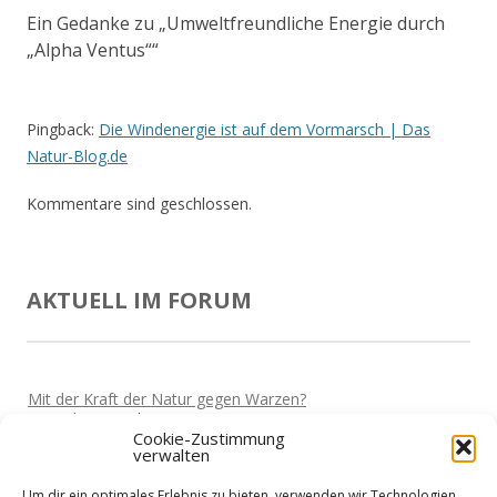
Ein Gedanke zu „
Umweltfreundliche Energie durch
„Alpha Ventus“
“
Pingback:
Die Windenergie ist auf dem Vormarsch | Das
Natur-Blog.de
Kommentare sind geschlossen.
AKTUELL IM FORUM
Mit der Kraft der Natur gegen Warzen?
Von
Miki
Vor 5 Jahren
Cookie-Zustimmung
verwalten
Darf man wieder reisen?
Von
Miki
Vor 5 Jahren
Um dir ein optimales Erlebnis zu bieten, verwenden wir Technologien