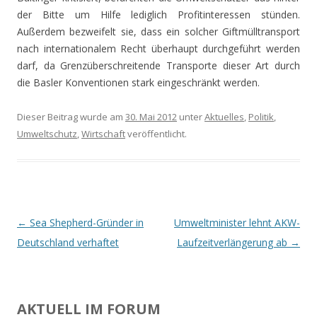
der Bitte um Hilfe lediglich Profitinteressen stünden.
Außerdem bezweifelt sie, dass ein solcher Giftmülltransport
nach internationalem Recht überhaupt durchgeführt werden
darf, da Grenzüberschreitende Transporte dieser Art durch
die Basler Konventionen stark eingeschränkt werden.
Dieser Beitrag wurde am
30. Mai 2012
unter
Aktuelles
,
Politik
,
Umweltschutz
,
Wirtschaft
veröffentlicht.
Beitrags-
←
Sea Shepherd-Gründer in
Umweltminister lehnt AKW-
Navigation
Deutschland verhaftet
Laufzeitverlängerung ab
→
AKTUELL IM FORUM