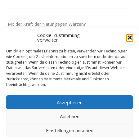
Mit der Kraft der Natur gegen Warzen?
Von
Miki
Vor 5 Jahren
Cookie-Zustimmung
verwalten
Darf man wieder reisen?
Von
Miki
Vor 5 Jahren
Um dir ein optimales Erlebnis zu bieten, verwenden wir Technologien
Home-Office und die Stromkosten
wie Cookies, um Geräteinformationen zu speichern und/oder darauf
Von
Basti
Vor 5 Jahren
zuzugreifen. Wenn du diesen Technologien zustimmst, können wir
Daten wie das Surfverhalten oder eindeutige IDs auf dieser Website
Wie sieht es mit Urlaub aus?
verarbeiten. Wenn du deine Zustimmung nicht erteilst oder
Von
Basti
Vor 5 Jahren
zurückziehst, können bestimmte Merkmale und Funktionen
beeinträchtigt werden.
Niedrigenergiehaus - Finanzierung?
Von
Nik
Vor 5 Jahren
Akzeptieren
Ablehnen
Einstellungen ansehen
Datenschutzerklärung
Impressum