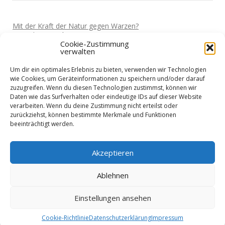
Mit der Kraft der Natur gegen Warzen?
Von
Miki
Vor 5 Jahren
Cookie-Zustimmung
verwalten
Darf man wieder reisen?
Von
Miki
Vor 5 Jahren
Um dir ein optimales Erlebnis zu bieten, verwenden wir Technologien
Home-Office und die Stromkosten
wie Cookies, um Geräteinformationen zu speichern und/oder darauf
Von
Basti
Vor 5 Jahren
zuzugreifen. Wenn du diesen Technologien zustimmst, können wir
Daten wie das Surfverhalten oder eindeutige IDs auf dieser Website
Wie sieht es mit Urlaub aus?
verarbeiten. Wenn du deine Zustimmung nicht erteilst oder
Von
Basti
Vor 5 Jahren
zurückziehst, können bestimmte Merkmale und Funktionen
beeinträchtigt werden.
Niedrigenergiehaus - Finanzierung?
Von
Nik
Vor 5 Jahren
Akzeptieren
Ablehnen
Einstellungen ansehen
Datenschutzerklärung
Impressum
Cookie-Richtlinie
Datenschutzerklärung
Impressum