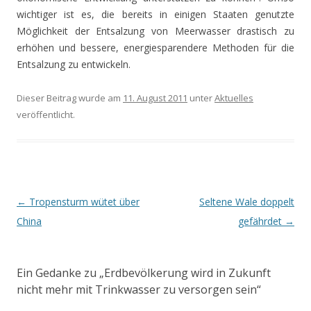
wichtiger ist es, die bereits in einigen Staaten genutzte
Möglichkeit der Entsalzung von Meerwasser drastisch zu
erhöhen und bessere, energiesparendere Methoden für die
Entsalzung zu entwickeln.
Dieser Beitrag wurde am
11. August 2011
unter
Aktuelles
veröffentlicht.
Beitrags-
←
Tropensturm wütet über
Seltene Wale doppelt
Navigation
China
gefährdet
→
Ein Gedanke zu „
Erdbevölkerung wird in Zukunft
nicht mehr mit Trinkwasser zu versorgen sein
“