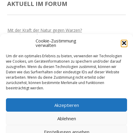
AKTUELL IM FORUM
Mit der Kraft der Natur gegen Warzen?
Von
Miki
Vor 5 Jahren
Cookie-Zustimmung
verwalten
Darf man wieder reisen?
Von
Miki
Vor 5 Jahren
Um dir ein optimales Erlebnis zu bieten, verwenden wir Technologien
Home-Office und die Stromkosten
wie Cookies, um Geräteinformationen zu speichern und/oder darauf
Von
Basti
Vor 5 Jahren
zuzugreifen. Wenn du diesen Technologien zustimmst, können wir
Daten wie das Surfverhalten oder eindeutige IDs auf dieser Website
Wie sieht es mit Urlaub aus?
verarbeiten. Wenn du deine Zustimmung nicht erteilst oder
Von
Basti
Vor 5 Jahren
zurückziehst, können bestimmte Merkmale und Funktionen
beeinträchtigt werden.
Niedrigenergiehaus - Finanzierung?
Von
Nik
Vor 5 Jahren
Akzeptieren
Ablehnen
Einstellungen ansehen