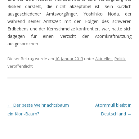
Risiken darstellt, die nicht akzeptabel ist. Sein kürzlich
ausgeschiedener Amtsvorgänger, Yoshihiko Noda, der
während seiner Amtszeit mit den Folgen des schweren
Erdbebens und der Kernschmelze konfrontiert war, hatte sich
dagegen für einen Verzicht der Atomkraftnutzung
ausgesprochen.
Dieser Beitrag wurde am
10. Januar 2013
unter
Aktuelles
,
Politik
veröffentlicht.
Beitrags-
←
Der beste Weihnachtsbaum
Atommüll bleibt in
Navigation
ein Klon-Baum?
Deutschland
→