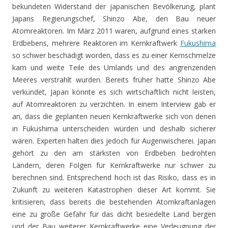
bekundeten Widerstand der japanischen Bevölkerung, plant
Japans Regierungschef, Shinzo Abe, den Bau neuer
Atomreaktoren. Im März 2011 waren, aufgrund eines starken
Erdbebens, mehrere Reaktoren im Kernkraftwerk
Fukushima
so schwer beschädigt worden, dass es zu einer Kernschmelze
kam und weite Teile des Umlands und des angrenzenden
Meeres verstrahlt wurden. Bereits früher hatte Shinzo Abe
verkündet, Japan könnte es sich wirtschaftlich nicht leisten,
auf Atomreaktoren zu verzichten. In einem Interview gab er
an, dass die geplanten neuen Kernkraftwerke sich von denen
in Fukushima unterscheiden würden und deshalb sicherer
wären. Experten halten dies jedoch für Augenwischerei. Japan
gehört zu den am stärksten von Erdbeben bedrohten
Ländern, deren Folgen für Kernkraftwerke nur schwer zu
berechnen sind. Entsprechend hoch ist das Risiko, dass es in
Zukunft zu weiteren Katastrophen dieser Art kommt. Sie
kritisieren, dass bereits die bestehenden Atomkraftanlagen
eine zu große Gefahr für das dicht besiedelte Land bergen
und der Bau weiterer Kernkraftwerke eine Verleugnung der