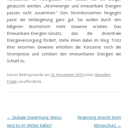
getäuscht werden. „Atomenergie und erneuerbare Energien
passen nicht zusammen.“ Den Stromkonzernen hingegen
passt die Verlängerung ganz gut. Sie wollen durch den
billigeren Atomstrom mehr Gewinne erzielen. Das
Erneuerbare-Energien-Gesetz, das die dezentrale
Energieversorgung fördert, stehe ihnen dabei im Weg. Trotz
ihrer enormen Gewinne erhöhten die Konzerne noch die
Strompreise und schöben den erneuerbaren Energien die
Schuld zu.
Dieser Beitrag wurde am
22. November 2010
unter
Aktuelles
,
Politik
veröffentlicht.
Beitrags-
←
Globale Erwärmung: Wieso
Regierung streicht beim
Navigation
wird es im Winter kälter?
Klimaschutz
→