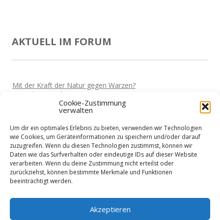
AKTUELL IM FORUM
Mit der Kraft der Natur gegen Warzen?
Von
Miki
Vor 5 Jahren
Cookie-Zustimmung
verwalten
Darf man wieder reisen?
Von
Miki
Vor 5 Jahren
Um dir ein optimales Erlebnis zu bieten, verwenden wir Technologien
Home-Office und die Stromkosten
wie Cookies, um Geräteinformationen zu speichern und/oder darauf
Von
Basti
Vor 5 Jahren
zuzugreifen. Wenn du diesen Technologien zustimmst, können wir
Daten wie das Surfverhalten oder eindeutige IDs auf dieser Website
Wie sieht es mit Urlaub aus?
verarbeiten. Wenn du deine Zustimmung nicht erteilst oder
Von
Basti
Vor 5 Jahren
zurückziehst, können bestimmte Merkmale und Funktionen
beeinträchtigt werden.
Niedrigenergiehaus - Finanzierung?
Von
Nik
Vor 5 Jahren
Akzeptieren