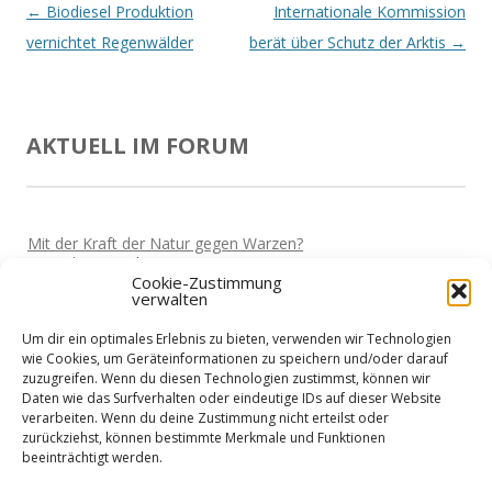
Beitrags-
←
Biodiesel Produktion
Internationale Kommission
Navigation
vernichtet Regenwälder
berät über Schutz der Arktis
→
AKTUELL IM FORUM
Mit der Kraft der Natur gegen Warzen?
Von
Miki
Vor 5 Jahren
Cookie-Zustimmung
verwalten
Darf man wieder reisen?
Von
Miki
Vor 5 Jahren
Um dir ein optimales Erlebnis zu bieten, verwenden wir Technologien
Home-Office und die Stromkosten
wie Cookies, um Geräteinformationen zu speichern und/oder darauf
Von
Basti
Vor 5 Jahren
zuzugreifen. Wenn du diesen Technologien zustimmst, können wir
Daten wie das Surfverhalten oder eindeutige IDs auf dieser Website
Wie sieht es mit Urlaub aus?
verarbeiten. Wenn du deine Zustimmung nicht erteilst oder
Von
Basti
Vor 5 Jahren
zurückziehst, können bestimmte Merkmale und Funktionen
beeinträchtigt werden.
Niedrigenergiehaus - Finanzierung?
Von
Nik
Vor 5 Jahren