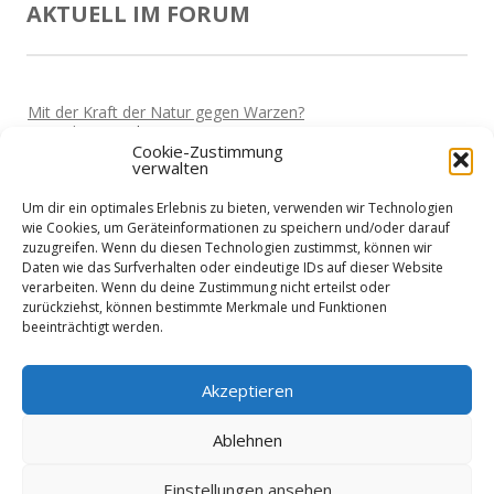
AKTUELL IM FORUM
Mit der Kraft der Natur gegen Warzen?
Von
Miki
Vor 5 Jahren
Cookie-Zustimmung
verwalten
Darf man wieder reisen?
Von
Miki
Vor 5 Jahren
Um dir ein optimales Erlebnis zu bieten, verwenden wir Technologien
Home-Office und die Stromkosten
wie Cookies, um Geräteinformationen zu speichern und/oder darauf
Von
Basti
Vor 5 Jahren
zuzugreifen. Wenn du diesen Technologien zustimmst, können wir
Daten wie das Surfverhalten oder eindeutige IDs auf dieser Website
Wie sieht es mit Urlaub aus?
verarbeiten. Wenn du deine Zustimmung nicht erteilst oder
Von
Basti
Vor 5 Jahren
zurückziehst, können bestimmte Merkmale und Funktionen
beeinträchtigt werden.
Niedrigenergiehaus - Finanzierung?
Von
Nik
Vor 5 Jahren
Akzeptieren
Ablehnen
Einstellungen ansehen