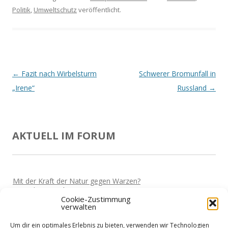
Politik
,
Umweltschutz
veröffentlicht.
Beitrags-
←
Fazit nach Wirbelsturm
Schwerer Bromunfall in
Navigation
„Irene“
Russland
→
AKTUELL IM FORUM
Mit der Kraft der Natur gegen Warzen?
Von
Miki
Vor 5 Jahren
Cookie-Zustimmung
verwalten
Darf man wieder reisen?
Von
Miki
Vor 5 Jahren
Um dir ein optimales Erlebnis zu bieten, verwenden wir Technologien